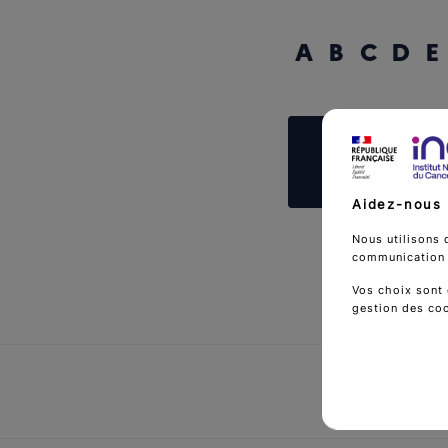
A
B
C
D
E
Reche
Aidez-nous 
Nous utilisons 
communication d
Vos choix sont 
gestion des co