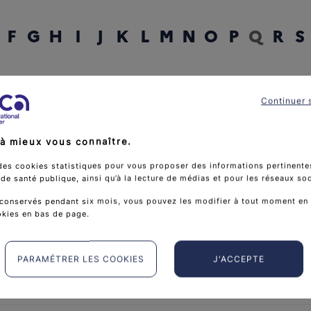
F
G
H
I
J
K
L
M
N
O
P
Q
R
S
rcher un mot
Continuer 
à mieux vous connaître.
des cookies statistiques pour vous proposer des informations pertinentes
e santé publique, ainsi qu’à la lecture de médias et pour les réseaux so
conservés pendant six mois, vous pouvez les modifier à tout moment en 
okies en bas de page.
PARAMÉTRER LES COOKIES
J'ACCEPTE