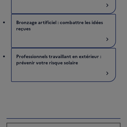
chevron_right
Bronzage artificiel : combattre les idées
reçues
chevron_right
Professionnels travaillant en extérieur :
prévenir votre risque solaire
chevron_right