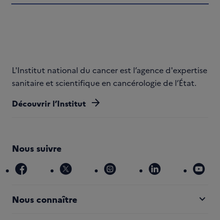
L'Institut national du cancer est l’agence d'expertise
sanitaire et scientifique en cancérologie de l’État.
arrow_forward
Découvrir l’Institut
Nous suivre
facebook
x
instagram
linkedin
you
expand_more
Nous connaître