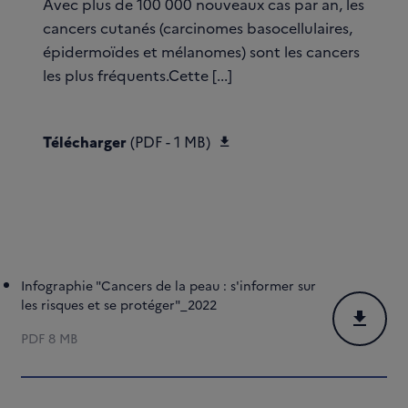
Avec plus de 100 000 nouveaux cas par an, les
cancers cutanés (carcinomes basocellulaires,
épidermoïdes et mélanomes) sont les cancers
les plus fréquents.Cette [...]
Télécharger Fiche repères
Télécharger
(PDF - 1 MB)
Infographie "Cancers de la peau : s'informer sur
les risques et se protéger"_2022
Télécharg
PDF
8 MB