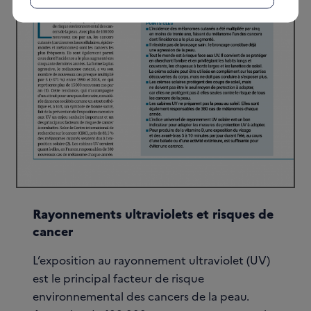
Rayonnements ultraviolets et risques de
cancer
L’exposition au rayonnement ultraviolet (UV)
est le principal facteur de risque
environnemental des cancers de la peau.