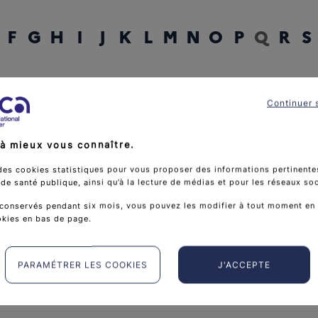
F
G
H
I
J
K
L
M
N
O
P
Q
R
S
rcher un mot
Continuer 
à mieux vous connaître.
des cookies statistiques pour vous proposer des informations pertinentes
e santé publique, ainsi qu’à la lecture de médias et pour les réseaux so
conservés pendant six mois, vous pouvez les modifier à tout moment en 
okies en bas de page.
PARAMÉTRER LES COOKIES
J'ACCEPTE