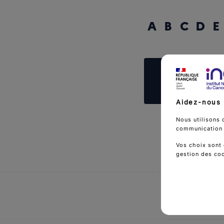
A
B
C
D
E
Reche
Aidez-nous 
Nous utilisons 
communication d
Vos choix sont 
gestion des co