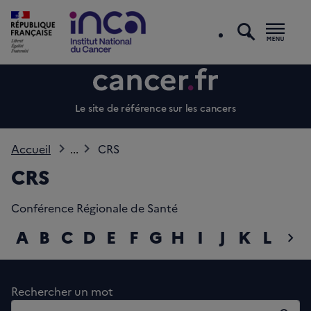
recherc
Men
Le site de référence sur les cancers
Accueil
...
CRS
CRS
Conférence Régionale de Santé
A
B
C
D
E
F
G
H
I
J
K
L
M
chevron_right
diap
Rechercher un mot