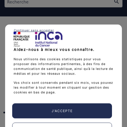
Rech
Continuer sans accepter
Aidez-nous à mieux vous connaître.
L'Institut national du cancer est l’agence d'expertise
Nous utilisons des cookies statistiques pour vous
sanitaire et scientifique en cancérologie de l’État.
proposer des informations pertinentes, à des fins de
communication de santé publique, ainsi qu’à la lecture de
arrow_forward
Découvrir l’Institut
médias et pour les réseaux sociaux.
Vos choix sont conservés pendant six mois, vous pouvez
les modifier à tout moment en cliquant sur gestion des
cookies en bas de page.
Nous suivre
facebook
x
instagram
linkedin
you
J'ACCEPTE