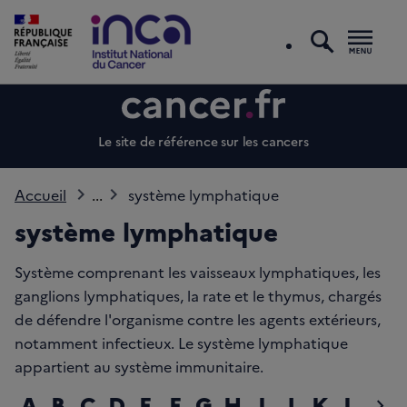
recherc
Men
Le site de référence sur les cancers
Accueil
...
système lymphatique
système lymphatique
Système comprenant les vaisseaux lymphatiques, les
ganglions lymphatiques, la rate et le thymus, chargés
de défendre l'organisme contre les agents extérieurs,
notamment infectieux. Le système lymphatique
appartient au système immunitaire.
A
B
C
D
E
F
G
H
I
J
K
L
M
chevron_right