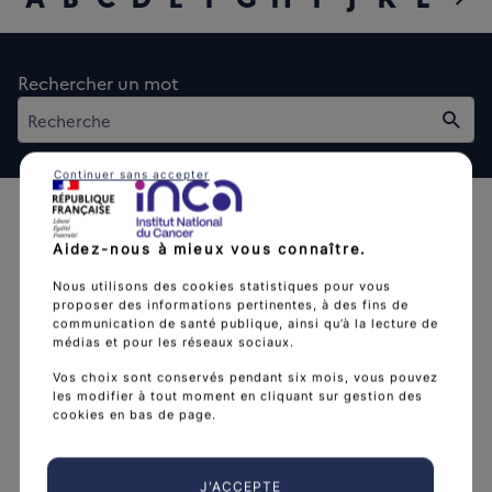
diap
Rechercher un mot
Rech
Continuer sans accepter
Aidez-nous à mieux vous connaître.
Nous utilisons des cookies statistiques pour vous
proposer des informations pertinentes, à des fins de
L'Institut national du cancer est l’agence d'expertise
communication de santé publique, ainsi qu’à la lecture de
médias et pour les réseaux sociaux.
sanitaire et scientifique en cancérologie de l’État.
Vos choix sont conservés pendant six mois, vous pouvez
arrow_forward
Découvrir l’Institut
les modifier à tout moment en cliquant sur gestion des
cookies en bas de page.
J'ACCEPTE