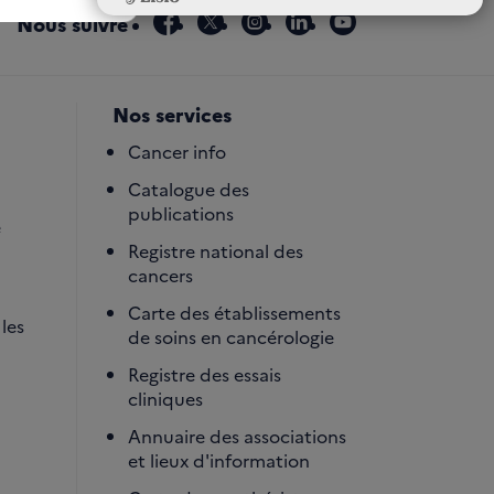
facebook
x
instagram
linkedin
youtube
Nous suivre
Nos services
Cancer info
Catalogue des
publications
é
Registre national des
cancers
Carte des établissements
les
de soins en cancérologie
Registre des essais
cliniques
Annuaire des associations
et lieux d'information