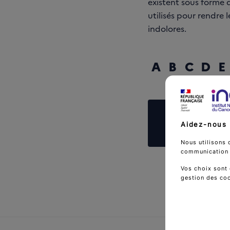
existent sous forme d
utilisés pour rendre 
indolores.
A
B
C
D
E
Reche
Aidez-nous 
Nous utilisons 
communication d
Vos choix sont 
gestion des co