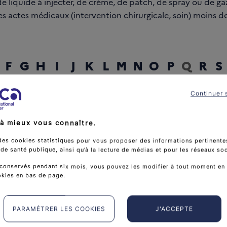
e liquide à injecter, de crème, de patch, de spray ou de gaz 
les actes médicaux (intervention chirurgicale, soin) moins d
F
G
H
I
J
K
L
M
N
O
P
Q
R
S
Continuer 
rcher un mot
à mieux vous connaître.
des cookies statistiques pour vous proposer des informations pertinentes
e santé publique, ainsi qu’à la lecture de médias et pour les réseaux so
conservés pendant six mois, vous pouvez les modifier à tout moment en 
okies en bas de page.
PARAMÉTRER LES COOKIES
J'ACCEPTE