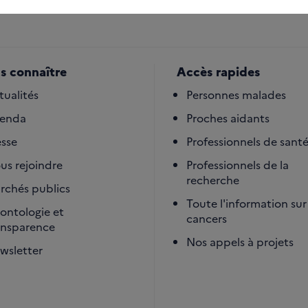
s connaître
Accès rapides
tualités
Personnes malades
enda
Proches aidants
esse
Professionnels de sant
us rejoindre
Professionnels de la
recherche
rchés publics
Toute l'information sur 
ontologie et
cancers
ansparence
Nos appels à projets
wsletter