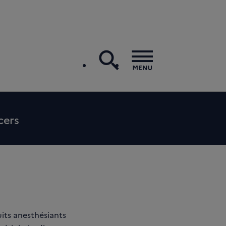
recherche
Menu
cers
uits anesthésiants