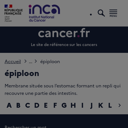
recherc
Men
Le site de référence sur les cancers
Accueil
...
épiploon
épiploon
Membrane située sous l’estomac formant un repli qui
recouvre une partie des intestins.
A
B
C
D
E
F
G
H
I
J
K
L
M
chevron_right
diap
Rechercher un mot