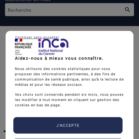
Rech
Continuer sans accepter
Aidez-nous à mieux vous connaître.
L'Institut national du cancer est l’agence d'expertise
Nous utilisons des cookies statistiques pour vous
proposer des informations pertinentes, à des fins de
sanitaire et scientifique en cancérologie de l’État.
communication de santé publique, ainsi qu’à la lecture de
médias et pour les réseaux sociaux.
arrow_forward
Découvrir l’Institut
Vos choix sont conservés pendant six mois, vous pouvez
les modifier à tout moment en cliquant sur gestion des
cookies en bas de page.
Nous suivre
J'ACCEPTE
facebook
x
instagram
linkedin
you