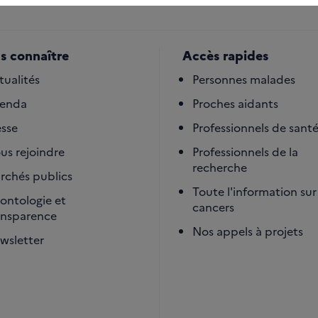
s connaître
Accès rapides
tualités
Personnes malades
enda
Proches aidants
esse
Professionnels de sant
us rejoindre
Professionnels de la
recherche
rchés publics
Toute l'information sur 
ontologie et
cancers
ansparence
Nos appels à projets
wsletter