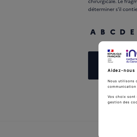
chirurgicale. Le fra
déterminer s'il conti
A
B
C
D
E
Reche
Aidez-nous 
Nous utilisons 
communication d
Vos choix sont 
gestion des co