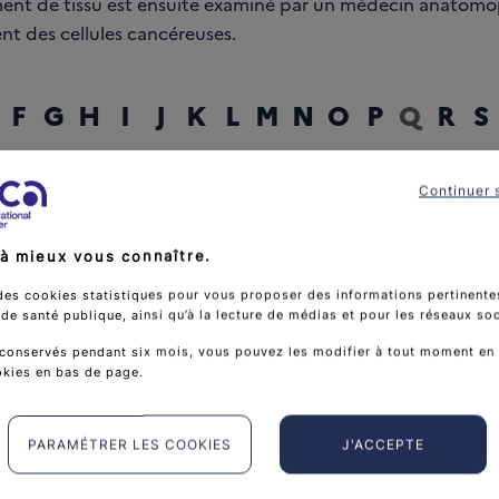
gment de tissu est ensuite examiné par un médecin anatomo
ent des cellules cancéreuses.
F
G
H
I
J
K
L
M
N
O
P
Q
R
S
Continuer 
rcher un mot
à mieux vous connaître.
des cookies statistiques pour vous proposer des informations pertinentes
e santé publique, ainsi qu’à la lecture de médias et pour les réseaux so
conservés pendant six mois, vous pouvez les modifier à tout moment en 
okies en bas de page.
PARAMÉTRER LES COOKIES
J'ACCEPTE