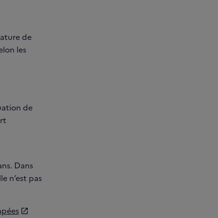
nature de
elon les
uation de
ort
ans. Dans
le n’est pas
apées