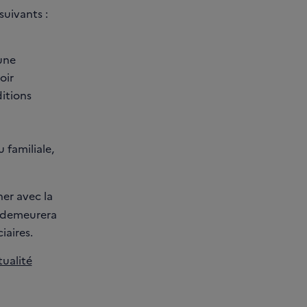
suivants :
une
oir
ditions
 familiale,
er avec la
s demeurera
iaires.
ualité