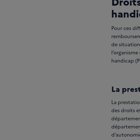
Droits
handi
Pour ces dif
rembourseme
de situation
l’organisme 
handicap (P
La pres
La prestati
des droits 
département
départementa
d’autonomie