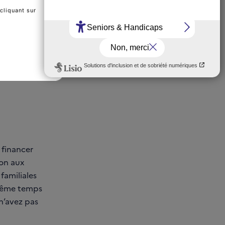
à taux réduit
cliquant sur
idarité
apées
 financer
ion aux
familiales
 même temps
n’avez pas