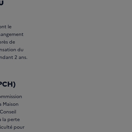
u
ont le
changement
près de
ensation du
ndant 2 ans.
(PCH)
Commission
a Maison
Conseil
 la perte
iculté pour