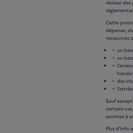
réaliser des
réglementair
Cette presta
dépense, dan
ressources d
un bes
un bes
l’amén
handica
des ch
l’attri
Sauf excepti
certains cas
soumise à c
Plus d'info 