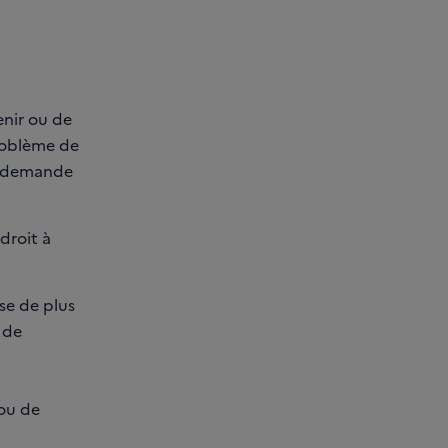
enir ou de
roblème de
re demande
droit à
se de plus
 de
ou de