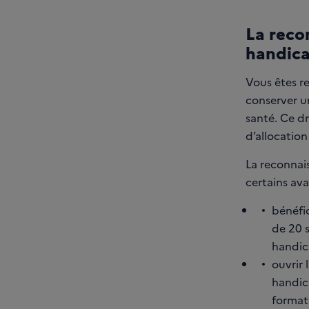
La recon
handic
Vous êtes re
conserver u
santé. Ce d
d’allocatio
La reconnais
certains ava
bénéfic
de 20 
handic
ouvrir 
handic
format