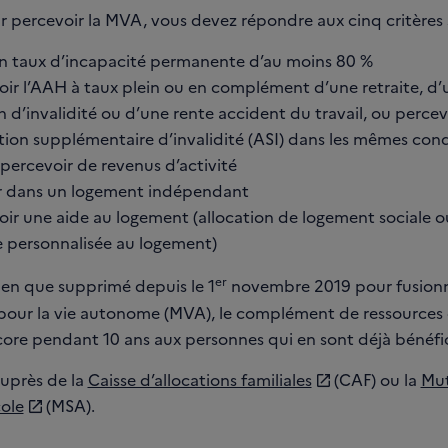
r percevoir la MVA, vous devez répondre aux cinq critères 
un taux d’incapacité permanente d’au moins 80 %
oir l’AAH à taux plein ou en complément d’une retraite, d’
 d’invalidité ou d’une rente accident du travail, ou percev
ation supplémentaire d’invalidité (ASI) dans les mêmes con
percevoir de revenus d’activité
r dans un logement indépendant
ir une aide au logement (allocation de logement sociale ou
e personnalisée au logement)
er
ien que supprimé depuis le 1
novembre 2019 pour fusionn
pour la vie autonome (MVA), le complément de ressource
core pendant 10 ans aux personnes qui en sont déjà bénéfic
auprès de la
Caisse d’allocations familiales
(CAF) ou la
Mut
cole
(MSA).