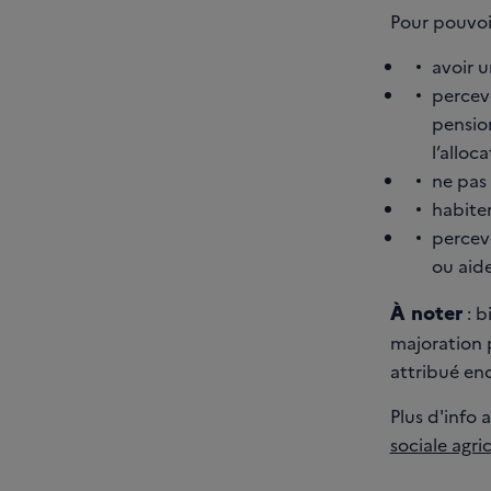
Pour pouvoi
avoir 
percev
pension
l’alloc
ne pas 
habite
percevo
ou aid
À noter
: b
majoration 
attribué en
Plus d'info 
sociale agri