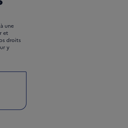
 à une
r et
os droits
ur y