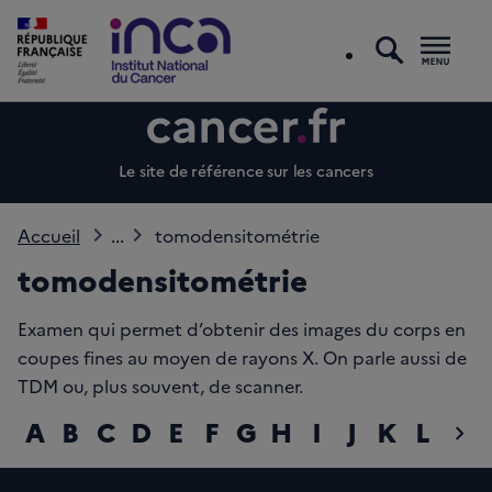
recherc
Men
Le site de référence sur les cancers
Accueil
...
tomodensitométrie
tomodensitométrie
Examen qui permet d’obtenir des images du corps en
coupes fines au moyen de rayons X. On parle aussi de
TDM ou, plus souvent, de scanner.
A
B
C
D
E
F
G
H
I
J
K
L
M
chevron_right
diap