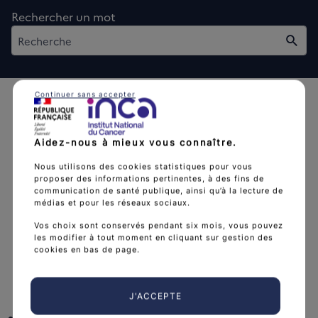
Rechercher un mot
Rech
Continuer sans accepter
Aidez-nous à mieux vous connaître.
Nous utilisons des cookies statistiques pour vous
L'Institut national du cancer est l’agence d'expertise
proposer des informations pertinentes, à des fins de
sanitaire et scientifique en cancérologie de l’État.
communication de santé publique, ainsi qu’à la lecture de
médias et pour les réseaux sociaux.
arrow_forward
Découvrir l’Institut
Vos choix sont conservés pendant six mois, vous pouvez
les modifier à tout moment en cliquant sur gestion des
cookies en bas de page.
Nous suivre
J'ACCEPTE
facebook
x
instagram
linkedin
you