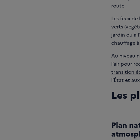
route.
Les feux de 
verts (végét
jardin ou à l
chauffage à
Au niveau na
l’air pour r
transition é
l’État et au
Les p
Plan na
atmosp