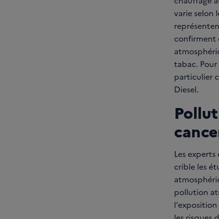
chauffage au
varie selon 
représentent
confirment 
atmosphériq
tabac. Pour 
particulier 
Diesel.
Pollu
cance
Les experts 
crible les é
atmosphériqu
pollution a
l'expositio
les risques 