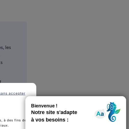
, les
s
ts
t
ouffrant
sans accepter
es,
ire,
, à des fins de
ciaux.