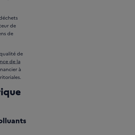
 déchets
teur de
yens de
qualité de
nce de la
nancier à
ritoriales.
rique
olluants