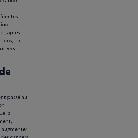
ntration
récentes
tion
n, après le
sions, en
moteurs
 de
ont passé au
on
ue la
ment,
ur augmenter
e des cancers