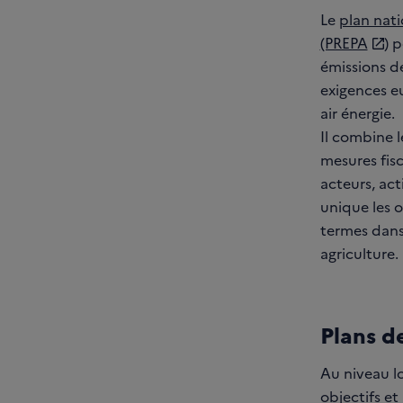
Le
plan nat
(PREPA
) 
émissions d
exigences eu
air énergie.
Il combine l
mesures fisc
acteurs, ac
unique les o
termes dans 
agriculture.
Plans d
Au niveau lo
objectifs et