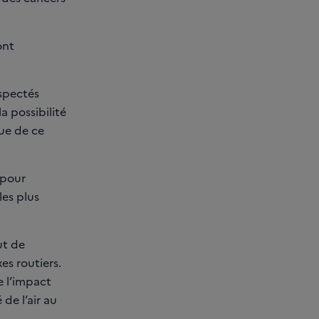
ont
spectés
 possibilité
nue de ce
 pour
les plus
ut de
es routiers.
 l’impact
 de l’air au