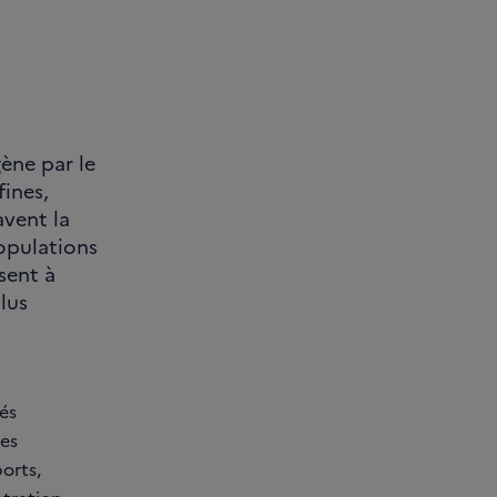
ène par le
fines,
avent la
populations
sent à
lus
és
les
orts,