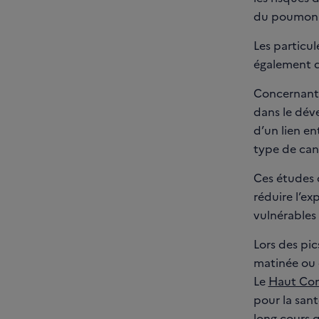
du poumon
Les particu
également d
Concernant 
dans le dév
d’un lien en
type de can
Ces études 
réduire l’ex
vulnérables e
Lors des pic
matinée ou e
Le
Haut Cons
pour la sant
long cours 