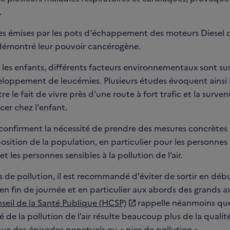
.
les émises par les pots d'échappement des moteurs Diesel 
émontré leur pouvoir cancérogène.
les enfants, différents facteurs environnementaux sont su
eloppement de leucémies. Plusieurs études évoquent ainsi la
tre le fait de vivre près d’une route à fort trafic et la surve
cer chez l'enfant.
confirment la nécessité de prendre des mesures concrètes
position de la population, en particulier pour les personnes 
t les personnes sensibles à la pollution de l’air.
s de pollution, il est recommandé d'éviter de sortir en déb
n fin de journée et en particulier aux abords des grands ax
eil de la Santé Publique (HCSP)
rappelle néanmoins que
é de la pollution de l’air résulte beaucoup plus de la qualité
que des épisodes ponctuels ou « pics de pollution ».