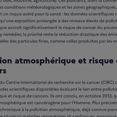
 bois, industrie, agriculture). Ces polluants, dont la conce
les conditions météorologiques et les zones géographiques,
 un risque avéré pour la santé : les données scientifiques 
qu’une exposition prolongée à des niveaux élevés de pollu
ue accroît significativement le risque de cancer du poumo
y remédier, la priorité reste la réduction drastique des émis
celles des particules fines, comme celles produites par les 
tion atmosphérique et risque
rs
du Centre international de recherche sur le cancer (CIRC) 
tudes scientifiques disponibles évaluant le lien entre polluti
e et risque de cancers. Ils ont conclu, en octobre 2013, q
tmosphérique est cancérogène pour l'Homme. Plus précisé
n chronique à la pollution atmosphérique, déjà connue po
de plusieurs maladies respiratoires et cardiaques, provoqu