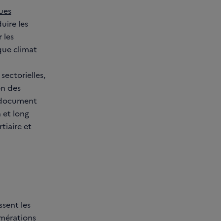
ues
uire les
 les
que climat
sectorielles,
on des
n document
n et long
tiaire et
ssent les
omérations