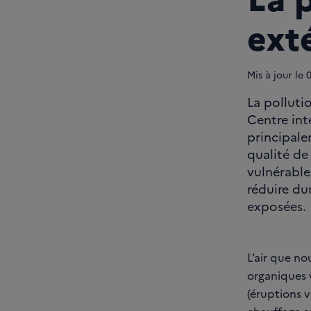
ext
Mis à jour le
La polluti
Centre inte
principale
qualité de 
vulnérable
réduire du
exposées.
L’air que no
organiques v
(éruptions v