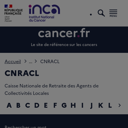
recherc
Men
Le site de référence sur les cancers
Accueil
...
CNRACL
CNRACL
Caisse Nationale de Retraite des Agents de
Collectivités Locales
A
B
C
D
E
F
G
H
I
J
K
L
M
chevron_right
diap
Rechercher un mot