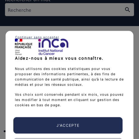
Rech
Continuer sans accepter
Aidez-nous à mieux vous connaître.
L'Institut national du cancer est l’agence d'expertise
Nous utilisons des cookies statistiques pour vous
proposer des informations pertinentes, à des fins de
sanitaire et scientifique en cancérologie de l’État.
communication de santé publique, ainsi qu’à la lecture de
médias et pour les réseaux sociaux.
arrow_forward
Découvrir l’Institut
Vos choix sont conservés pendant six mois, vous pouvez
les modifier à tout moment en cliquant sur gestion des
cookies en bas de page.
Nous suivre
J'ACCEPTE
facebook
x
instagram
linkedin
you