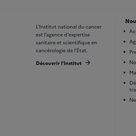
Nou
L'Institut national du cancer
Ac
est l’agence d'expertise
Ag
sanitaire et scientifique en
cancérologie de l’État.
Pr
arrow_forward
No
Découvrir l’Institut
Ma
Dé
tr
Ne