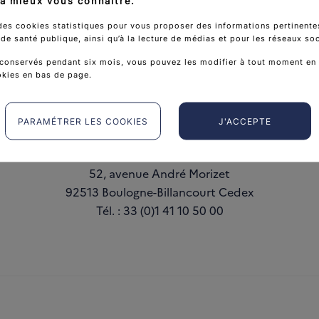
à mieux vous connaître.
des cookies statistiques pour vous proposer des informations pertinentes
e santé publique, ainsi qu’à la lecture de médias et pour les réseaux so
arrow_forward
conservés pendant six mois, vous pouvez les modifier à tout moment en 
okies en bas de page.
PARAMÉTRER LES COOKIES
J'ACCEPTE
Institut national du cancer
52, avenue André Morizet
92513 Boulogne-Billancourt Cedex
Tél. : 33 (0)1 41 10 50 00