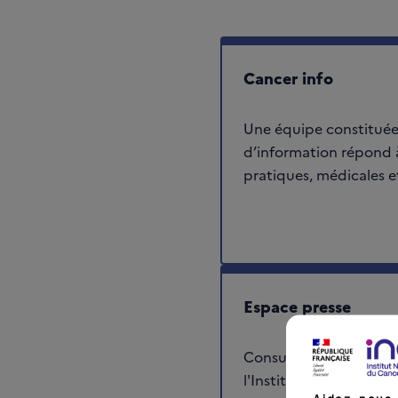
Cancer info
Une équipe constituée
d’information répond 
pratiques, médicales et
Espace presse
Consultez les commun
l'Institut et retrouvez