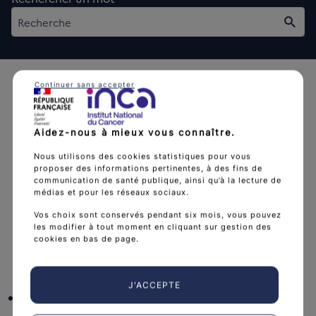
Rech
Continuer sans accepter
Aidez-nous à mieux vous connaître.
L'Institut national du cancer est l’agence d'expertise
Nous utilisons des cookies statistiques pour vous
proposer des informations pertinentes, à des fins de
sanitaire et scientifique en cancérologie de l’État.
communication de santé publique, ainsi qu’à la lecture de
médias et pour les réseaux sociaux.
arrow_forward
Découvrir l’Institut
Vos choix sont conservés pendant six mois, vous pouvez
les modifier à tout moment en cliquant sur gestion des
cookies en bas de page.
Nous suivre
J'ACCEPTE
facebook
x
instagram
linkedin
you