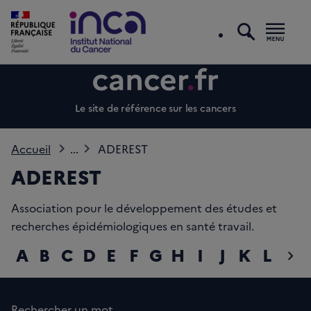
recherc
Men
Le site de référence sur les cancers
Accueil
...
ADEREST
ADEREST
Association pour le développement des études et
recherches épidémiologiques en santé travail.
A
B
C
D
E
F
G
H
I
J
K
L
M
chevron_right
diap
Rechercher un mot