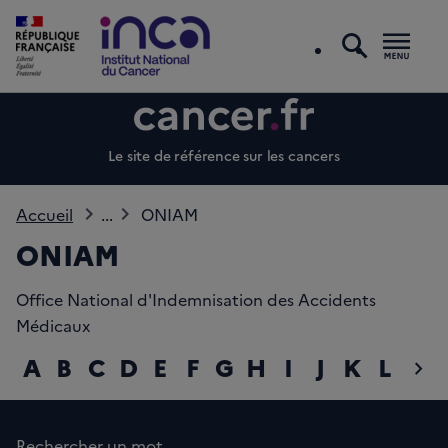
recherc
Men
Le site de référence sur les cancers
Accueil
...
ONIAM
ONIAM
Office National d'Indemnisation des Accidents
Médicaux
A
B
C
D
E
F
G
H
I
J
K
L
M
chevron_right
diap
Rechercher un mot