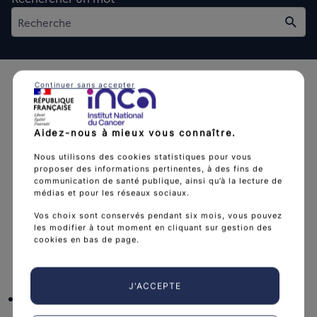
Rech
Continuer sans accepter
Aidez-nous à mieux vous connaître.
L'Institut national du cancer est l’agence d'expertise
Nous utilisons des cookies statistiques pour vous
proposer des informations pertinentes, à des fins de
sanitaire et scientifique en cancérologie de l’État.
communication de santé publique, ainsi qu’à la lecture de
médias et pour les réseaux sociaux.
arrow_forward
Découvrir l’Institut
Vos choix sont conservés pendant six mois, vous pouvez
les modifier à tout moment en cliquant sur gestion des
cookies en bas de page.
Nous suivre
J'ACCEPTE
facebook
x
instagram
linkedin
you