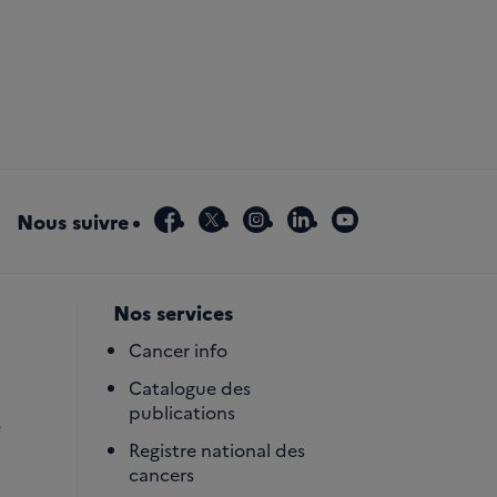
facebook
x
instagram
linkedin
youtube
Nous suivre
Nos services
Cancer info
Catalogue des
publications
é
Registre national des
cancers