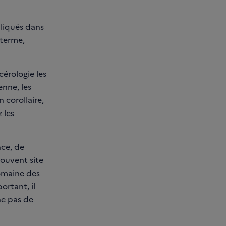
pliqués dans
 terme,
cérologie les
enne, les
 corollaire,
 les
nce, de
souvent site
omaine des
ortant, il
ne pas de