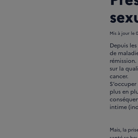
sex
Mis à jour le
Depuis les
de maladie
rémission.
sur la qual
cancer.
S’occuper d
plus en pl
conséquent
intime (in
Mais, la pri
santé se heu