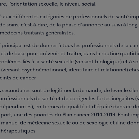
re, l’orientation sexuelle, le niveau social.
né aux différentes catégories de professionnels de santé im
de soins, c'est-à-dire, de la phase d'annonce au suivi à long
 médecins traitants généralistes.
 principal est de donner à tous les professionnels de la can
s de base pour prévenir et traiter, dans la routine quotidi
oblèmes liés à la santé sexuelle (versant biologique) et à son
e (versant psychoémotionnel, identitaire et relationnel) chez
eints de cancer.
s secondaires sont de légitimer la demande, de lever le sile
 professionnels de santé et de corriger les fortes inégalités (
 dépendantes), en termes de qualité et d'équité dans ce d
port, une des priorités du Plan cancer 2014-2019. Point imp
n manuel de médecine sexuelle ou de sexologie et il ne don
thérapeutiques.