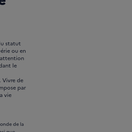
u statut
uérie ou en
’attention
ndant le
. Vivre de
 impose par
a vie
monde de la
nsi que