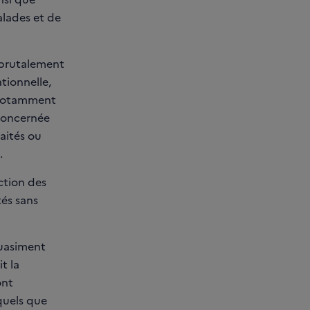
alades et de
 brutalement
tionnelle,
 (notamment
 concernée
aités ou
.
ection des
tés sans
quasiment
t la
ont
 quels que