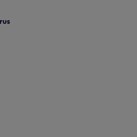
rus
 Préservation de la santé sexuelle et cancer - thésaurus (PD