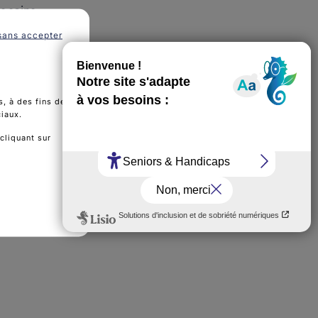
s soins
sans accepter
.
, à des fins de
ciaux.
èse
cliquant sur
 Préservation de la santé sexuelle et cancer - synthèse (PDF