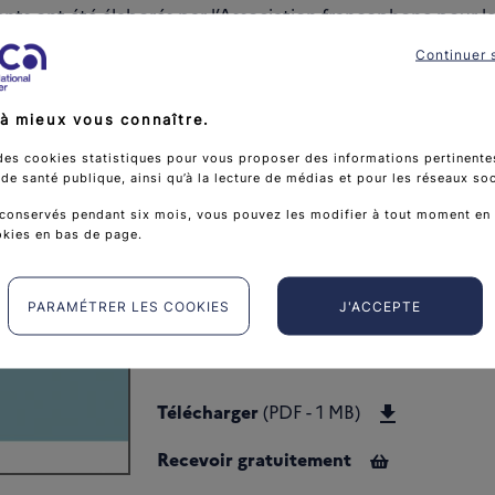
ts ont été élaborés par l’Association francophone pour le
s de support (AFSOS) qui en détient les droits.
Continuer 
dations ont reçu le label de l’Institut national du cancer
à mieux vous connaître.
des cookies statistiques pour vous proposer des informations pertinentes
Préservation de la santé
e santé publique, ainsi qu’à la lecture de médias et pour les réseaux so
sexuelle et cancer - synth
conservés pendant six mois, vous pouvez les modifier à tout moment en 
okies en bas de page.
PARAMÉTRER LES COOKIES
J'ACCEPTE
Télécharger
Télécharger
(PDF - 1 MB)
Recevoir gratuitement