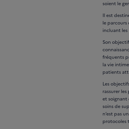
soient le gen
Il est desti
le parcours 
incluant les
Son objectif
connaissance
fréquents pr
la vie intim
patients att
Les objectif
rassurer les
et soignant
soins de sup
n’est pas u
protocoles 