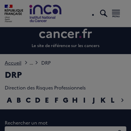
recherc
Men
Le site de référence sur les cancers
Accueil
...
DRP
DRP
Direction des Risques Professionnels
A
B
C
D
E
F
G
H
I
J
K
L
M
chevron_right
diap
Rechercher un mot