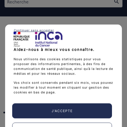
Rech
Continuer sans accepter
Aidez-nous à mieux vous connaître.
L'Institut national du cancer est l’agence d'expertise
Nous utilisons des cookies statistiques pour vous
sanitaire et scientifique en cancérologie de l’État.
proposer des informations pertinentes, à des fins de
communication de santé publique, ainsi qu’à la lecture de
arrow_forward
Découvrir l’Institut
médias et pour les réseaux sociaux.
Vos choix sont conservés pendant six mois, vous pouvez
les modifier à tout moment en cliquant sur gestion des
cookies en bas de page.
Nous suivre
facebook
x
instagram
linkedin
you
J'ACCEPTE