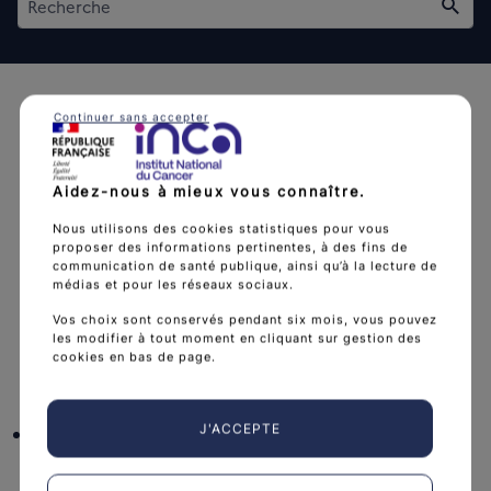
Rech
Continuer sans accepter
Aidez-nous à mieux vous connaître.
L'Institut national du cancer est l’agence d'expertise
Nous utilisons des cookies statistiques pour vous
sanitaire et scientifique en cancérologie de l’État.
proposer des informations pertinentes, à des fins de
communication de santé publique, ainsi qu’à la lecture de
arrow_forward
Découvrir l’Institut
médias et pour les réseaux sociaux.
Vos choix sont conservés pendant six mois, vous pouvez
les modifier à tout moment en cliquant sur gestion des
cookies en bas de page.
Nous suivre
facebook
x
instagram
linkedin
you
J'ACCEPTE