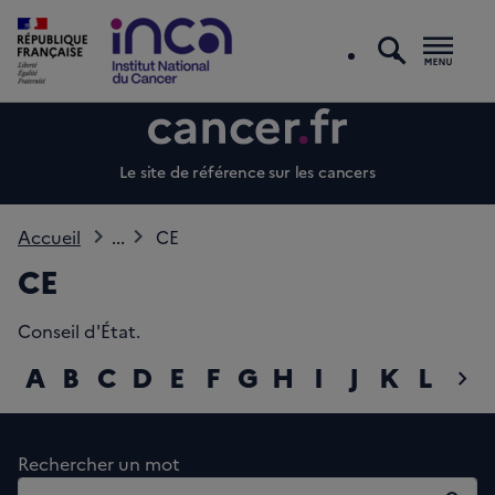
recherc
Men
Le site de référence sur les cancers
Accueil
...
CE
CE
Conseil d'État.
A
B
C
D
E
F
G
H
I
J
K
L
M
chevron_right
diap
Rechercher un mot