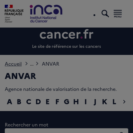
recherc
Men
Le site de référence sur les cancers
Accueil
...
ANVAR
ANVAR
Agence nationale de valorisation de la recherche.
A
B
C
D
E
F
G
H
I
J
K
L
M
chevron_right
diap
Rechercher un mot