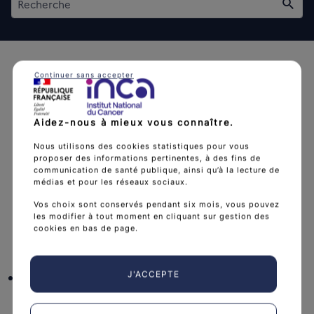
Rech
Continuer sans accepter
Aidez-nous à mieux vous connaître.
L'Institut national du cancer est l’agence d'expertise
Nous utilisons des cookies statistiques pour vous
sanitaire et scientifique en cancérologie de l’État.
proposer des informations pertinentes, à des fins de
communication de santé publique, ainsi qu’à la lecture de
arrow_forward
Découvrir l’Institut
médias et pour les réseaux sociaux.
Vos choix sont conservés pendant six mois, vous pouvez
les modifier à tout moment en cliquant sur gestion des
cookies en bas de page.
Nous suivre
facebook
x
instagram
linkedin
you
J'ACCEPTE