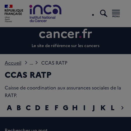
recherc
Men
Le site de référence sur les cancers
Accueil
...
CCAS RATP
CCAS RATP
Caisse de coordination aux assurances sociales de la
RATP.
A
B
C
D
E
F
G
H
I
J
K
L
M
chevron_right
diap
Rechercher un mot