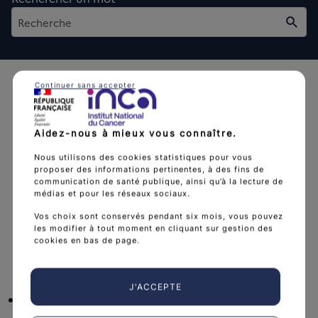
Rech
Continuer sans accepter
Aidez-nous à mieux vous connaître.
L'Institut national du cancer est l’agence d'expertise
Nous utilisons des cookies statistiques pour vous
proposer des informations pertinentes, à des fins de
sanitaire et scientifique en cancérologie de l’État.
communication de santé publique, ainsi qu’à la lecture de
médias et pour les réseaux sociaux.
arrow_forward
Découvrir l’Institut
Vos choix sont conservés pendant six mois, vous pouvez
les modifier à tout moment en cliquant sur gestion des
cookies en bas de page.
Nous suivre
J'ACCEPTE
facebook
x
instagram
linkedin
you