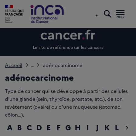
recherc
Men
Le site de référence sur les cancers
Accueil
...
adénocarcinome
adénocarcinome
Type de cancer qui se développe à partir des cellules
d’une glande (sein, thyroïde, prostate, etc.), de son
revêtement (ovaire) ou d'une muqueuse (estomac,
côlon…).
A
B
C
D
E
F
G
H
I
J
K
L
M
chevron_right
diap