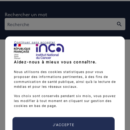
Rechercher un mot
Rech
Continuer sans accepter
Aidez-nous à mieux vous connaître.
Nous utilisons des cookies statistiques pour vous
proposer des informations pertinentes, à des fins de
L'Institut national du cancer est l’agence d'expertise
communication de santé publique, ainsi qu’à la lecture de
sanitaire et scientifique en cancérologie de l’État.
médias et pour les réseaux sociaux.
arrow_forward
Vos choix sont conservés pendant six mois, vous pouvez
Découvrir l’Institut
les modifier à tout moment en cliquant sur gestion des
cookies en bas de page.
Nous suivre
J'ACCEPTE