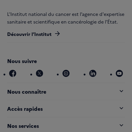
L'Institut national du cancer est l’agence d'expertise
sanitaire et scientifique en cancérologie de l’État.
arrow_forward
Découvrir l’Institut
Nous suivre
facebook
x
instagram
linkedin
you
expand_more
Nous connaître
expand_more
Accès rapides
expand_more
Nos services