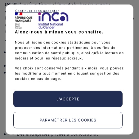
(MDPH) en fonction de l'âge et du degré de perte
d’autonomie.
Continuer sans accepter
Il existe également plusieurs dispositifs pour bénéficier d’aide
à la personne : aide-ménagère, auxiliaire de vie sociale,
technicien de l’intervention sociale ou garde-malades. Les
Aidez-nous à mieux vous connaître.
demandeurs peuvent s’adresser à
:
Nous utilisons des cookies statistiques pour vous
proposer des informations pertinentes, à des fins de
Des services d’aides aux personnes à domicile (SAAD)
communication de santé publique, ainsi qu’à la lecture de
;
médias et pour les réseaux sociaux.
Des associations ;
Vos choix sont conservés pendant six mois, vous pouvez
Des allocations versées par des organismes publics :
les modifier à tout moment en cliquant sur gestion des
allocation personnalisée d’autonomie (APA),
cookies en bas de page.
prestation de compensation du handicap (PCH), le
dispositif d’aide à domicile aux familles ou le
dispositif d’aide au retour à domicile après
J'ACCEPTE
hospitalisation de la Caisse nationale d’allocations
familiales ou encore le dispositif de retour ou
maintien à domicile en soins palliatifs de la
PARAMÉTRER LES COOKIES
CNAMTS ;
Des entreprises privées à but lucratifs ;