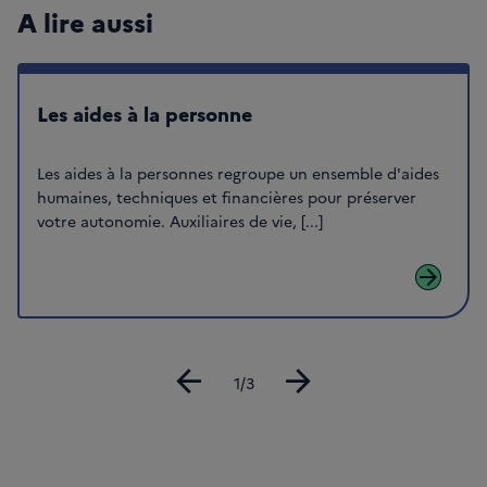
A lire aussi
Les aides à la personne
Les aides à la personnes regroupe un ensemble d'aides
humaines, techniques et financières pour préserver
votre autonomie. Auxiliaires de vie, [...]
arrow_forward
arrow_back
arrow_forward
Diapositive
1/3