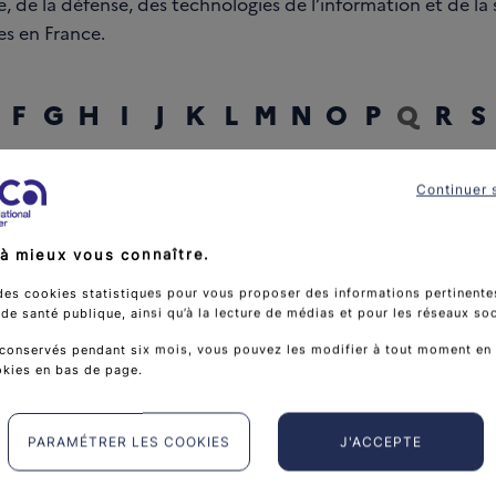
, de la défense, des technologies de l’information et de la
es en France.
F
G
H
I
J
K
L
M
N
O
P
Q
R
S
Continuer 
rcher un mot
à mieux vous connaître.
des cookies statistiques pour vous proposer des informations pertinentes
e santé publique, ainsi qu’à la lecture de médias et pour les réseaux so
conservés pendant six mois, vous pouvez les modifier à tout moment en 
okies en bas de page.
PARAMÉTRER LES COOKIES
J'ACCEPTE