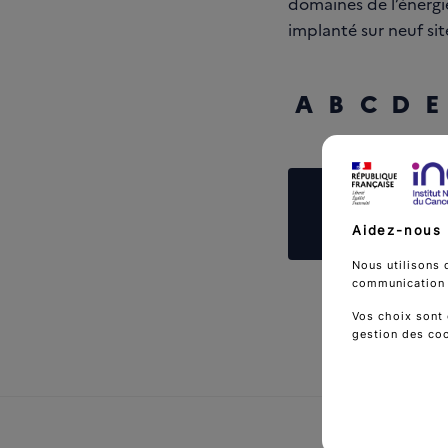
domaines de l’énergie
implanté sur neuf sit
A
B
C
D
E
Reche
Aidez-nous 
Nous utilisons 
communication d
Vos choix sont 
gestion des co