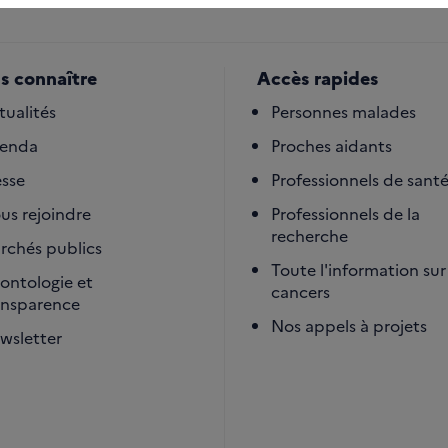
s connaître
Accès rapides
tualités
Personnes malades
enda
Proches aidants
esse
Professionnels de sant
us rejoindre
Professionnels de la
recherche
rchés publics
Toute l'information sur 
ontologie et
cancers
ansparence
Nos appels à projets
wsletter