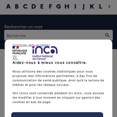
A
B
C
D
E
F
G
H
I
J
K
L
M
chevron_right
diap
Rechercher un mot
Rech
Continuer sans accepter
Aidez-nous à mieux vous connaître.
Nous utilisons des cookies statistiques pour vous
proposer des informations pertinentes, à des fins de
communication de santé publique, ainsi qu’à la lecture de
L'Institut national du cancer est l’agence d'expertise
médias et pour les réseaux sociaux.
sanitaire et scientifique en cancérologie de l’État.
Vos choix sont conservés pendant six mois, vous pouvez
les modifier à tout moment en cliquant sur gestion des
arrow_forward
Découvrir l’Institut
cookies en bas de page.