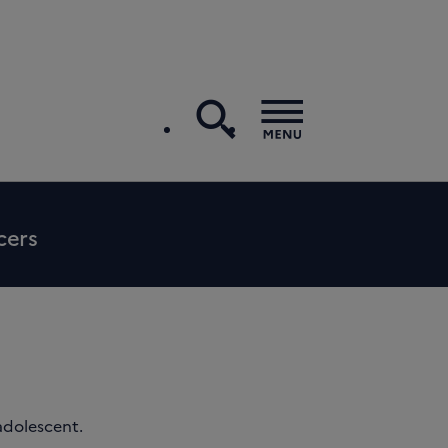
recherche
Menu
cers
’adolescent.