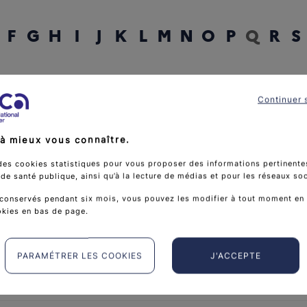
F
G
H
I
J
K
L
M
N
O
P
Q
R
S
rcher un mot
Continuer 
à mieux vous connaître.
des cookies statistiques pour vous proposer des informations pertinentes
e santé publique, ainsi qu’à la lecture de médias et pour les réseaux so
conservés pendant six mois, vous pouvez les modifier à tout moment en 
okies en bas de page.
PARAMÉTRER LES COOKIES
J'ACCEPTE