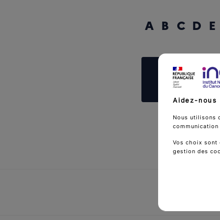
A
B
C
D
E
Reche
Aidez-nous 
Nous utilisons 
communication d
Vos choix sont 
gestion des co