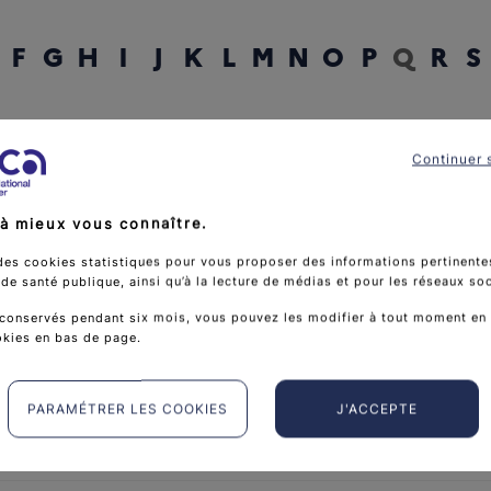
F
G
H
I
J
K
L
M
N
O
P
Q
R
S
rcher un mot
Continuer 
à mieux vous connaître.
des cookies statistiques pour vous proposer des informations pertinentes
e santé publique, ainsi qu’à la lecture de médias et pour les réseaux so
conservés pendant six mois, vous pouvez les modifier à tout moment en 
okies en bas de page.
PARAMÉTRER LES COOKIES
J'ACCEPTE