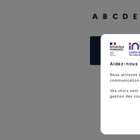
A
B
C
D
E
Reche
Aidez-nous 
Nous utilisons 
communication d
Vos choix sont 
gestion des co