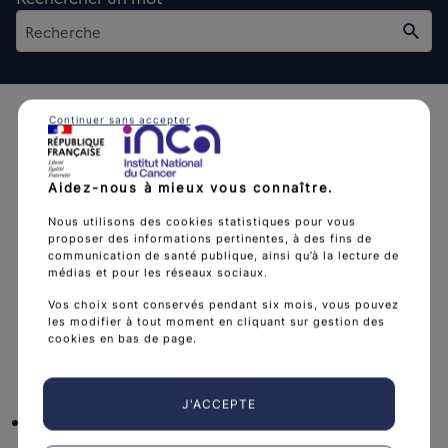
Rech
Continuer sans accepter
Aidez-nous à mieux vous connaître.
L'Institut national du cancer est l’agence d'expertise
Nous utilisons des cookies statistiques pour vous
proposer des informations pertinentes, à des fins de
sanitaire et scientifique en cancérologie de l’État.
communication de santé publique, ainsi qu’à la lecture de
médias et pour les réseaux sociaux.
arrow_forward
Découvrir l’Institut
Vos choix sont conservés pendant six mois, vous pouvez
les modifier à tout moment en cliquant sur gestion des
cookies en bas de page.
Nous suivre
J'ACCEPTE
facebook
x
instagram
linkedin
you