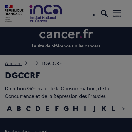
recherc
Men
Le site de référence sur les cancers
Accueil
...
DGCCRF
DGCCRF
Direction Générale de la Consommation, de la
Concurrence et de la Répression des Fraudes
A
B
C
D
E
F
G
H
I
J
K
L
M
chevron_right
diap
Rechercher un mot