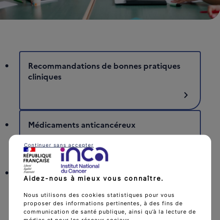
Recommandations de bonnes pratiques
cliniques
chevron_right
Médicaments anticancéreux
chevron_right
Continuer sans accepter
Outils pour la pratique des médecins
Aidez-nous à mieux vous connaître.
généralistes
Nous utilisons des cookies statistiques pour vous
chevron_right
proposer des informations pertinentes, à des fins de
communication de santé publique, ainsi qu’à la lecture de
médias et pour les réseaux sociaux.