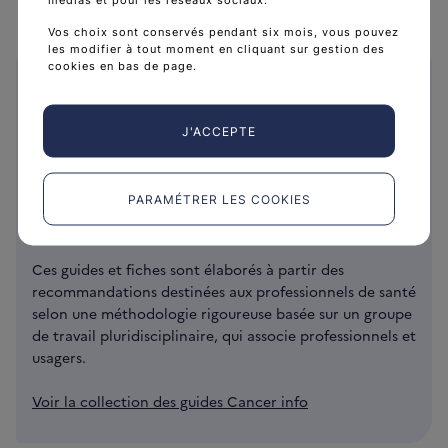
Vos choix sont conservés pendant six mois, vous pouvez
les modifier à tout moment en cliquant sur gestion des
cookies en bas de page.
La collection Cancer info
J'ACCEPTE
Pour vos patients et leurs proches, l’Institut national du
cancer, en partenariat avec la Ligue contre le cancer,
met à leur disposition une collection de guides et de
PARAMÉTRER LES COOKIES
fiches afin de les accompagner et de répondre aux
questions qu’ils se posent sur la maladie.
Ces guides et fiches sont élaborés à partir des
recommandations destinées aux professionnels de santé
selon une méthodologie rigoureuse basée sur un groupe
de travail pluridisciplinaire, qui associe professionnels et
usagers.
Voir la collection des guides Cancer info