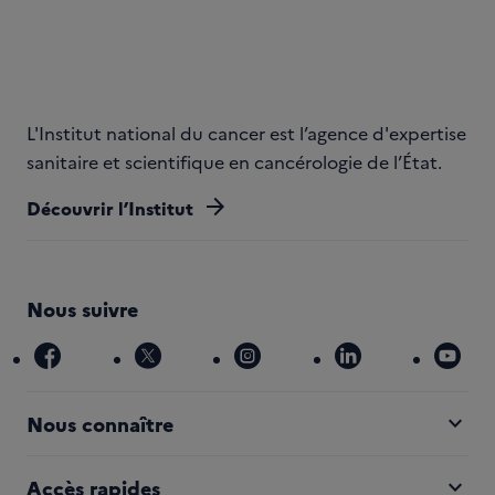
L'Institut national du cancer est l’agence d'expertise
sanitaire et scientifique en cancérologie de l’État.
arrow_forward
Découvrir l’Institut
Nous suivre
facebook
x
instagram
linkedin
you
expand_more
Nous connaître
expand_more
Accès rapides