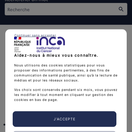
Rech
Continuer sans accepter
Aidez-nous à mieux vous connaître.
L'Institut national du cancer est l’agence d'expertise
Nous utilisons des cookies statistiques pour vous
proposer des informations pertinentes, à des fins de
sanitaire et scientifique en cancérologie de l’État.
communication de santé publique, ainsi qu’à la lecture de
médias et pour les réseaux sociaux.
arrow_forward
Découvrir l’Institut
Vos choix sont conservés pendant six mois, vous pouvez
les modifier à tout moment en cliquant sur gestion des
cookies en bas de page.
Nous suivre
J'ACCEPTE
facebook
x
instagram
linkedin
you