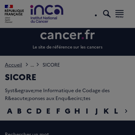
recherc
Men
Le site de référence sur les cancers
Accueil
...
SICORE
SICORE
Syst&egrave;me Informatique de Codage des
R&eacute;ponses aux Enqu&ecirc;tes
A
B
C
D
E
F
G
H
I
J
K
L
M
chevron_right
diap
Rechercher un mot