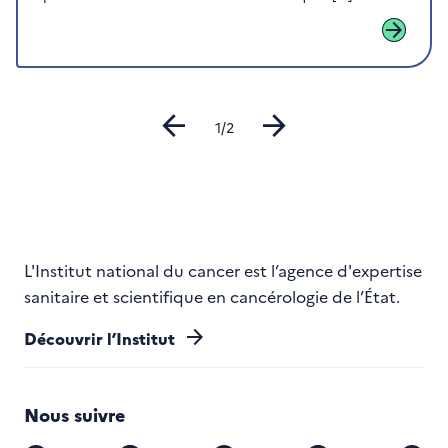
arrow_forward
arrow_back
arrow_forward
Diapositive
1/2
L'Institut national du cancer est l’agence d'expertise
sanitaire et scientifique en cancérologie de l’État.
arrow_forward
Découvrir l’Institut
Nous suivre