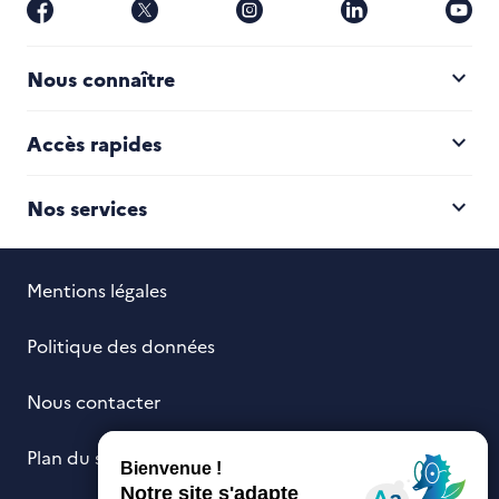
facebook
x
instagram
linkedin
yo
expand_more
Nous connaître
expand_more
Accès rapides
expand_more
Nos services
Mentions légales
Politique des données
Nous contacter
Plan du site