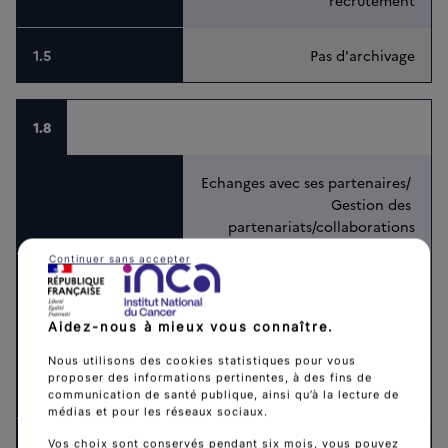
recrutement
Pas d'archivage
1.8
Echanges avec ses partenaires/ 
Gestion des 
partenariats/collaborations
Continuer sans accepter
Données relatives à l’identification 
des personnes contribuant à la 
mise en œuvre de 
Aidez-nous à mieux vous connaître.
partenariats/collaborations (nom, 
Nous utilisons des cookies statistiques pour vous
prénom, adresse électronique, 
proposer des informations pertinentes, à des fins de
numéro de téléphone, fonction)
communication de santé publique, ainsi qu’à la lecture de
médias et pour les réseaux sociaux.
Intérêt légitime du responsable de 
Vos choix sont conservés pendant six mois, vous pouvez