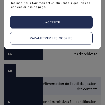
les modifier à tout moment en cliquant sur gestion des
traitement
cookies en bas de page.
Les collaborateurs de l’Institut avec 
qui vous interagissez et ses 
J'ACCEPTE
partenaires institutionnels
PARAMÉTRER LES COOKIES
Durée de la collaboration
Pas d'archivage
1.9
Alimentation de l’outil de gestion 
des contacts
Données relatives à l’identification 