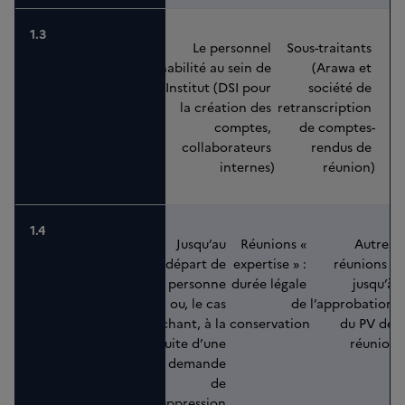
Le personnel 
Sous-traitants 
habilité au sein de 
(Arawa et 
l'Institut (DSI pour 
société de 
la création des 
retranscription 
comptes, 
de comptes-
collaborateurs 
rendus de 
internes)
réunion)
Jusqu’au 
Réunions « 
Autres 
départ de 
expertise » : 
réunions : 
la personne 
durée légale 
jusqu’à 
ou, le cas 
de 
l’approbation 
échant, à la 
conservation
du PV de 
suite d’une 
réunion
demande 
de 
suppression 