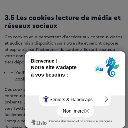
3.5 Les cookies lecture de média et
réseaux sociaux
Ces cookies vous permettent d'accéder aux contenus vidéos
et audios mis à disposition sur notre site et seront déposés
et exploités par l'hébergeur du contenu. Ils sont soumis à
votre consentement. Pour plus d’informations sur les cookies
tiers déposés par les sites hébergeant ces contenus :
YouTube :
Règles de confidentialité – Règles de
confidentialité et conditions d’utilisation – Google
Ces cookies permettent également de partager des
contenus du site sur les réseaux sociaux à l’aide des boutons
présents. Le site de l’Institut contient des liens de partage
vers Twitter et Facebook qui permettent de partager
facilement des contenus du site avec d’autres personnes.
Lorsque ces boutons de partage sont utilisés, un cookie tiers
du réseau social concerné (Facebook, Twitter et autre réseau