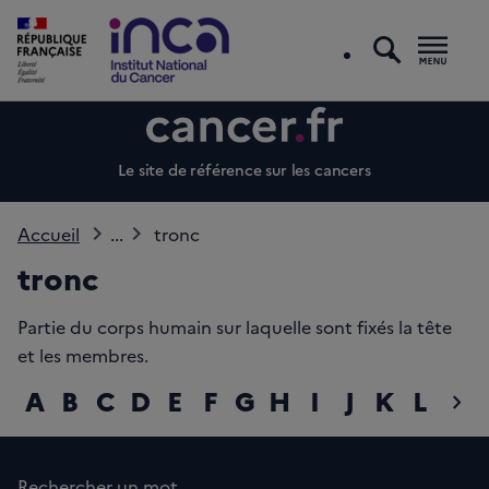
recherc
Men
Le site de référence sur les cancers
Accueil
...
tronc
tronc
Partie du corps humain sur laquelle sont fixés la tête
et les membres.
A
B
C
D
E
F
G
H
I
J
K
L
M
chevron_right
diap
Rechercher un mot