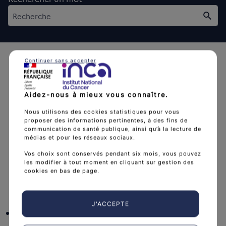
Rech
Continuer sans accepter
Aidez-nous à mieux vous connaître.
L'Institut national du cancer est l’agence d'expertise
Nous utilisons des cookies statistiques pour vous
proposer des informations pertinentes, à des fins de
sanitaire et scientifique en cancérologie de l’État.
communication de santé publique, ainsi qu’à la lecture de
médias et pour les réseaux sociaux.
arrow_forward
Découvrir l’Institut
Vos choix sont conservés pendant six mois, vous pouvez
les modifier à tout moment en cliquant sur gestion des
cookies en bas de page.
Nous suivre
J'ACCEPTE
facebook
x
instagram
linkedin
you