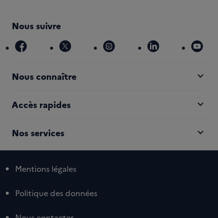
Nous suivre
facebook
x
instagram
linkedin
you
expand_more
Nous connaître
expand_more
Accès rapides
expand_more
Nos services
Mentions légales
Politique des données
Nous contacter