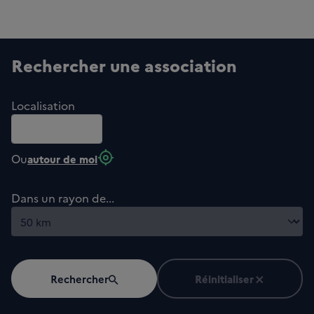
Rechercher une association
Localisation
my_location
Ou
autour de moi
Dans un rayon de...
Rechercher
Réinitialiser