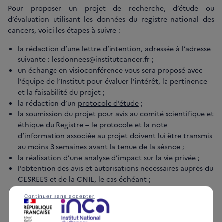
Pour proposer un projet de recherche, d’étude ou
d’évaluation utilisant les données du registre national des
cancers, voici les étapes à suivre :
la rédaction d’
une lettre d’intention
, adressée à l’adresse
suivante : lesdonnees@institutcancer.fr ;
un échange en visioconférence vous sera proposé avec
l’équipe de l’Institut pour évaluer l’intérêt, la pertinence
et la faisabilité du projet ;
la rédaction d’un
protocole d’étude
;
la soumission du projet pour avis au comité scientifique et
éthique du Registre – le protocole et la note
d’information associée au projet doivent lui être transmis
au moins 3 semaines avant la tenue de la séance ;
la réalisation d’une analyse d’impact sur la vie privée ;
l’obtention des avis et autorisations nécessaires auprès du
CESREES et de la CNIL, le cas échéant ;
la signature, selon le cas, d’un contrat de responsabilité
Continuer sans accepter
conjointe, de sous-traitance ou de mise à disposition de
données ;