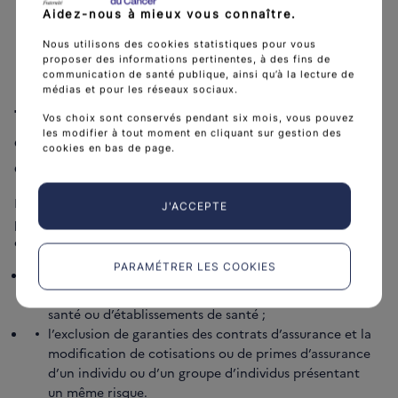
la signature d’un engagement de confidentialité par
Aidez-nous à mieux vous connaître.
toutes les personnes physiques devant accéder aux
données sur l’espace projet dédié ;
Nous utilisons des cookies statistiques pour vous
la réalisation d’une formation sur la prise en main de
proposer des informations pertinentes, à des fins de
communication de santé publique, ainsi qu’à la lecture de
l’environnement du registre.
médias et pour les réseaux sociaux.
Tout projet de recherche, d’étude ou
Vos choix sont conservés pendant six mois, vous pouvez
les modifier à tout moment en cliquant sur gestion des
d’évaluation présenté par un porteur de projet
cookies en bas de page.
doit poursuivre une finalité d’intérêt public
.
Le traitements portant sur ces données ne peuvent pas avoir
J'ACCEPTE
pour objet l’une des deux finalités interdites définies ci-
dessous :
PARAMÉTRER LES COOKIES
la promotion des produits mentionnés au II de
l’article L. 5311-1 en direction de professionnels de
santé ou d’établissements de santé ;
l’exclusion de garanties des contrats d’assurance et la
modification de cotisations ou de primes d’assurance
d’un individu ou d’un groupe d’individus présentant
un même risque.