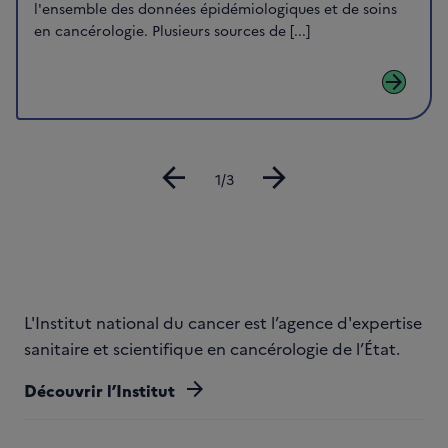
l'ensemble des données épidémiologiques et de soins
en cancérologie. Plusieurs sources de [...]
arrow_forward
arrow_back
arrow_forward
Diapositive
1/3
L'Institut national du cancer est l’agence d'expertise
sanitaire et scientifique en cancérologie de l’État.
arrow_forward
Découvrir l’Institut