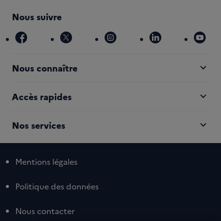
Nous suivre
facebook
x
instagram
linkedin
you
expand_more
Nous connaître
expand_more
Accès rapides
expand_more
Nos services
Mentions légales
Politique des données
Nous contacter