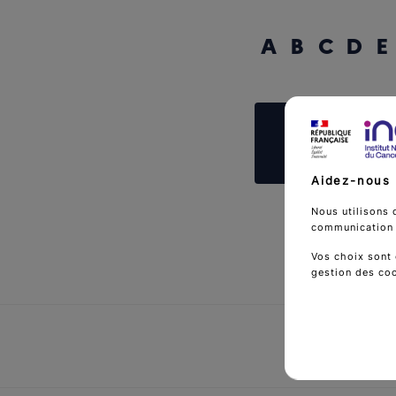
A
B
C
D
E
Reche
Aidez-nous 
Nous utilisons 
communication d
Vos choix sont 
gestion des co