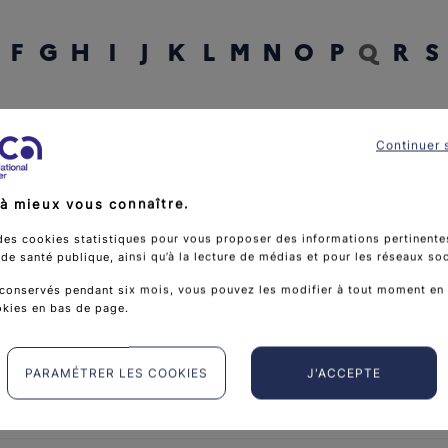
F
G
H
I
J
K
L
M
N
O
P
Q
R
S
rcher un mot
Continuer 
à mieux vous connaître.
des cookies statistiques pour vous proposer des informations pertinentes
e santé publique, ainsi qu’à la lecture de médias et pour les réseaux so
conservés pendant six mois, vous pouvez les modifier à tout moment en 
okies en bas de page.
PARAMÉTRER LES COOKIES
J'ACCEPTE