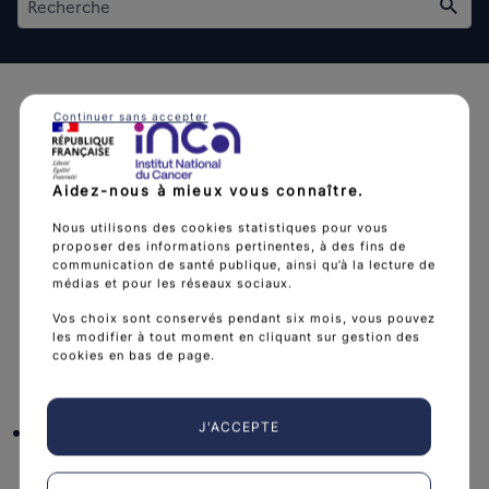
Rech
Continuer sans accepter
Aidez-nous à mieux vous connaître.
L'Institut national du cancer est l’agence d'expertise
Nous utilisons des cookies statistiques pour vous
sanitaire et scientifique en cancérologie de l’État.
proposer des informations pertinentes, à des fins de
communication de santé publique, ainsi qu’à la lecture de
arrow_forward
Découvrir l’Institut
médias et pour les réseaux sociaux.
Vos choix sont conservés pendant six mois, vous pouvez
les modifier à tout moment en cliquant sur gestion des
cookies en bas de page.
Nous suivre
facebook
x
instagram
linkedin
you
J'ACCEPTE