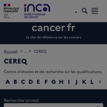
recherc
Men
Le site de référence sur les cancers
Accueil
...
CEREQ
CEREQ
Centre d'études et de recherche sur les qualifications.
A
B
C
D
E
F
G
H
I
J
K
L
M
chevron_right
diap
Rechercher un mot