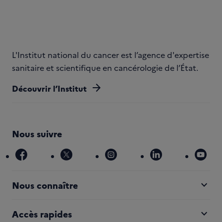
L'Institut national du cancer est l’agence d'expertise
sanitaire et scientifique en cancérologie de l’État.
arrow_forward
Découvrir l’Institut
Nous suivre
facebook
x
instagram
linkedin
you
expand_more
Nous connaître
expand_more
Accès rapides