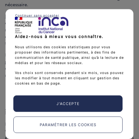
nécessaire.
Le dermatologue
est l’expert pour réaliser l’examen clinique
Continuer sans accepter
de la peau, confirmer ou non une suspicion de cancer et
retirer une lésion suspecte s’il l’estime nécessaire. Il évalue
également la fréquence à laquelle vous devez surveiller ou
Aidez-nous à mieux vous connaître.
faire surveiller votre peau.
Nous utilisons des cookies statistiques pour vous
proposer des informations pertinentes, à des fins de
Pour les
personnes considérées comme à risque
, il est
communication de santé publique, ainsi qu’à la lecture de
généralement recommandé de se faire examiner au moins
médias et pour les réseaux sociaux.
une fois par an et de pratiquer un auto-examen tous les trois
Vos choix sont conservés pendant six mois, vous pouvez
mois.
les modifier à tout moment en cliquant sur gestion des
cookies en bas de page.
Le dépistage : un examen simple et
J'ACCEPTE
indolore
Le dermatologue pratique des examens cliniques de la peau
PARAMÉTRER LES COOKIES
tous les jours à son cabinet. Concrètement, il réalise un
examen visuel complet de votre peau pour repérer les taches