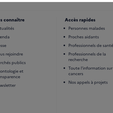
s connaître
Accès rapides
tualités
Personnes malades
enda
Proches aidants
esse
Professionnels de sant
us rejoindre
Professionnels de la
recherche
rchés publics
Toute l'information sur 
ontologie et
cancers
ansparence
Nos appels à projets
wsletter