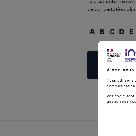
rôle est déterminant 
de concertation plur
A
B
C
D
E
Reche
Aidez-nous 
Nous utilisons 
communication d
Vos choix sont 
gestion des co