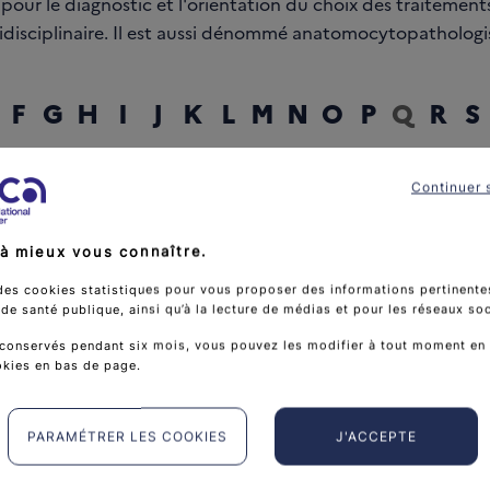
pour le diagnostic et l'orientation du choix des traitements
idisciplinaire. Il est aussi dénommé anatomocytopathologi
F
G
H
I
J
K
L
M
N
O
P
Q
R
S
Continuer 
rcher un mot
à mieux vous connaître.
des cookies statistiques pour vous proposer des informations pertinentes
e santé publique, ainsi qu’à la lecture de médias et pour les réseaux so
conservés pendant six mois, vous pouvez les modifier à tout moment en 
okies en bas de page.
PARAMÉTRER LES COOKIES
J'ACCEPTE