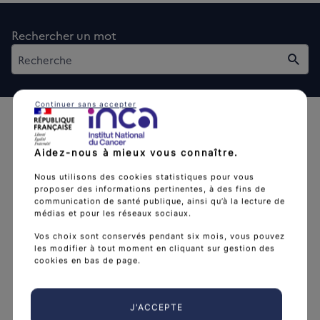
Rechercher un mot
Rech
Continuer sans accepter
Aidez-nous à mieux vous connaître.
Nous utilisons des cookies statistiques pour vous
proposer des informations pertinentes, à des fins de
L'Institut national du cancer est l’agence d'expertise
communication de santé publique, ainsi qu’à la lecture de
sanitaire et scientifique en cancérologie de l’État.
médias et pour les réseaux sociaux.
arrow_forward
Vos choix sont conservés pendant six mois, vous pouvez
Découvrir l’Institut
les modifier à tout moment en cliquant sur gestion des
cookies en bas de page.
Nous suivre
J'ACCEPTE