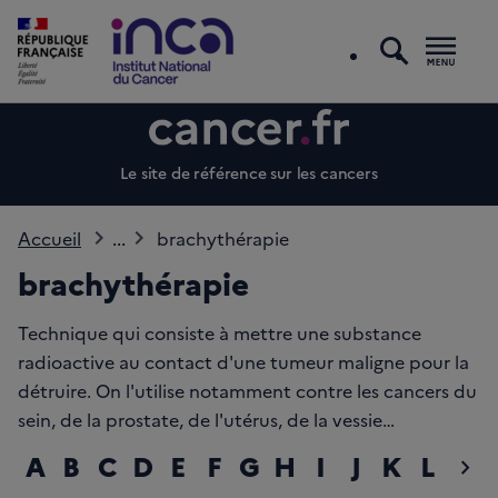
recherc
Men
Le site de référence sur les cancers
Accueil
...
brachythérapie
brachythérapie
Technique qui consiste à mettre une substance
radioactive au contact d'une tumeur maligne pour la
détruire. On l'utilise notamment contre les cancers du
sein, de la prostate, de l'utérus, de la vessie…
A
B
C
D
E
F
G
H
I
J
K
L
M
chevron_right
diap