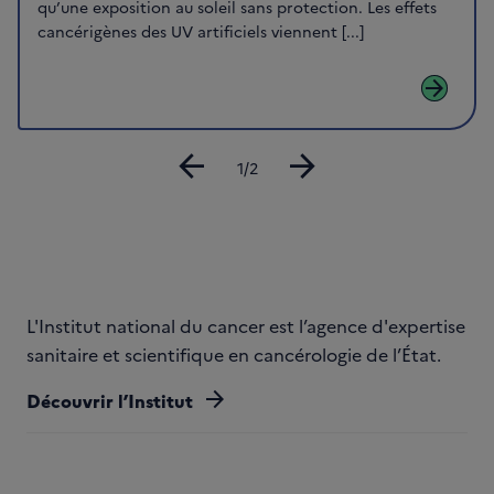
qu’une exposition au soleil sans protection. Les effets
cancérigènes des UV artificiels viennent [...]
arrow_forward
arrow_back
arrow_forward
Diapositive
1/2
L'Institut national du cancer est l’agence d'expertise
sanitaire et scientifique en cancérologie de l’État.
arrow_forward
Découvrir l’Institut