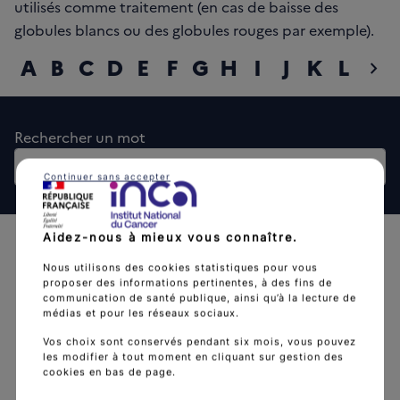
utilisés comme traitement (en cas de baisse des
globules blancs ou des globules rouges par exemple).
A
B
C
D
E
F
G
H
I
J
K
L
M
chevron_right
diap
Rechercher un mot
Rech
Continuer sans accepter
Aidez-nous à mieux vous connaître.
Nous utilisons des cookies statistiques pour vous
proposer des informations pertinentes, à des fins de
communication de santé publique, ainsi qu’à la lecture de
médias et pour les réseaux sociaux.
L'Institut national du cancer est l’agence d'expertise
Vos choix sont conservés pendant six mois, vous pouvez
sanitaire et scientifique en cancérologie de l’État.
les modifier à tout moment en cliquant sur gestion des
cookies en bas de page.
arrow_forward
Découvrir l’Institut