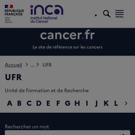
recherc
Men
Le site de référence sur les cancers
Accueil
...
UFR
UFR
Unité de Formation et de Recherche
A
B
C
D
E
F
G
H
I
J
K
L
M
chevron_right
diap
Rechercher un mot