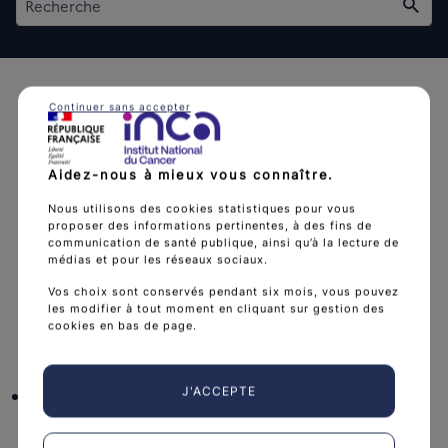
Rech
Continuer sans accepter
Aidez-nous à mieux vous connaître.
L'Institut national du cancer est l’agence d'expertise
Nous utilisons des cookies statistiques pour vous
sanitaire et scientifique en cancérologie de l’État.
proposer des informations pertinentes, à des fins de
communication de santé publique, ainsi qu’à la lecture de
arrow_forward
Découvrir l’Institut
médias et pour les réseaux sociaux.
Vos choix sont conservés pendant six mois, vous pouvez
les modifier à tout moment en cliquant sur gestion des
cookies en bas de page.
Nous suivre
facebook
x
instagram
linkedin
you
J'ACCEPTE