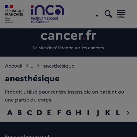
recherc
Men
Le site de référence sur les cancers
Accueil
...
anesthésique
anesthésique
Produit utilisé pour rendre insensible un patient ou
une partie du corps.
A
B
C
D
E
F
G
H
I
J
K
L
M
chevron_right
diap
Rechercher un mot