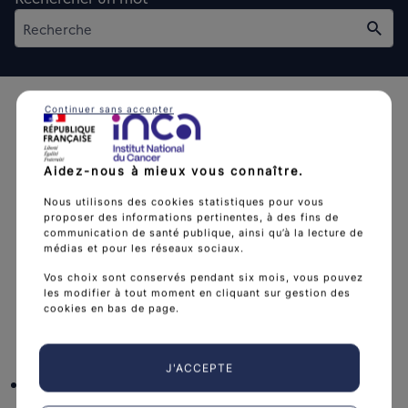
Rech
Continuer sans accepter
Aidez-nous à mieux vous connaître.
L'Institut national du cancer est l’agence d'expertise
Nous utilisons des cookies statistiques pour vous
proposer des informations pertinentes, à des fins de
sanitaire et scientifique en cancérologie de l’État.
communication de santé publique, ainsi qu’à la lecture de
médias et pour les réseaux sociaux.
arrow_forward
Découvrir l’Institut
Vos choix sont conservés pendant six mois, vous pouvez
les modifier à tout moment en cliquant sur gestion des
cookies en bas de page.
Nous suivre
J'ACCEPTE
facebook
x
instagram
linkedin
you