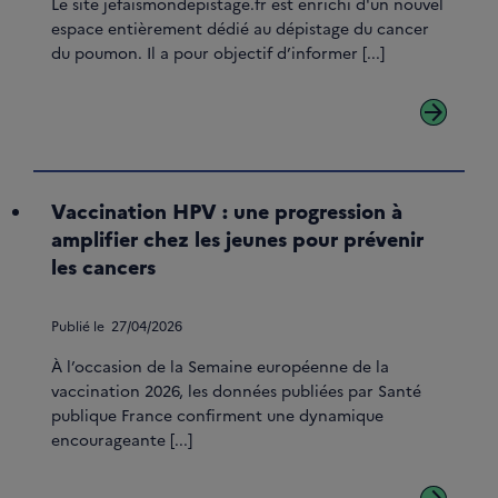
Le site jefaismondepistage.fr est enrichi d'un nouvel
espace entièrement dédié au dépistage du cancer
du poumon. Il a pour objectif d’informer [...]
arrow_forward
Vaccination HPV : une progression à
amplifier chez les jeunes pour prévenir
les cancers
Publié le
27/04/2026
À l’occasion de la Semaine européenne de la
vaccination 2026, les données publiées par Santé
publique France confirment une dynamique
encourageante [...]