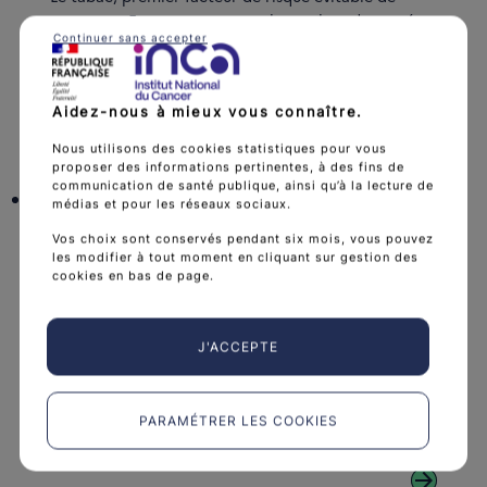
cancer en France, reste un enjeu majeur de santé
Continuer sans accepter
publique. À l’occasion du Congrès international [...]
arrow_forward
Aidez-nous à mieux vous connaître.
Nous utilisons des cookies statistiques pour vous
proposer des informations pertinentes, à des fins de
communication de santé publique, ainsi qu’à la lecture de
Cancer : création d’une chaire
médias et pour les réseaux sociaux.
"Intelligence artificielle et recherche
Vos choix sont conservés pendant six mois, vous pouvez
clinique en oncologie"
les modifier à tout moment en cliquant sur gestion des
cookies en bas de page.
Publié le
10/06/2026
J'ACCEPTE
Conduire des essais cliniques en cancérologie
devient de plus en plus complexe avec le
développement de nouvelles thérapies. Pour
accompagner [...]
PARAMÉTRER LES COOKIES
arrow_forward