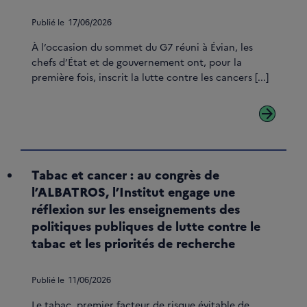
Publié le
17/06/2026
À l’occasion du sommet du G7 réuni à Évian, les
chefs d’État et de gouvernement ont, pour la
première fois, inscrit la lutte contre les cancers [...]
arrow_forward
Tabac et cancer : au congrès de
l’ALBATROS, l’Institut engage une
réflexion sur les enseignements des
politiques publiques de lutte contre le
tabac et les priorités de recherche
Publié le
11/06/2026
Le tabac, premier facteur de risque évitable de