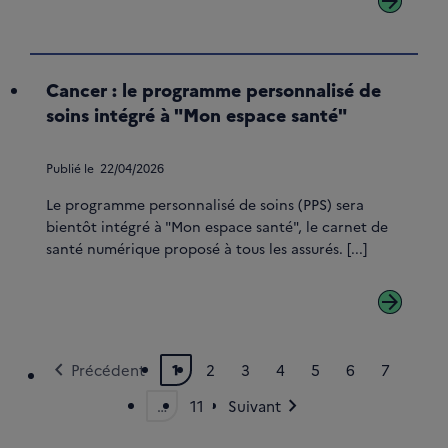
arrow_forward
Cancer : le programme personnalisé de
soins intégré à "Mon espace santé"
Publié le
22/04/2026
Le programme personnalisé de soins (PPS) sera
bientôt intégré à "Mon espace santé", le carnet de
santé numérique proposé à tous les assurés. [...]
arrow_forward
chevron_left
Précédent
1
2
3
4
5
6
7
Page courante
Page
Page
Page
Page
Page
Page
chevron_right
…
11
Suivant
Page
Page