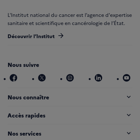
L'Institut national du cancer est l’agence d'expertise
sanitaire et scientifique en cancérologie de l’État.
arrow_forward
Découvrir l’Institut
Nous suivre
facebook
x
instagram
linkedin
you
expand_more
Nous connaître
expand_more
Accès rapides
expand_more
Nos services