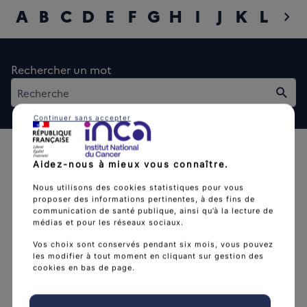
A
B
C
D
E
F
G
H
I
J
K
L
M
chevron_right
diap
Rechercher un mot
Rech
Continuer sans accepter
Aidez-nous à mieux vous connaître.
Nous utilisons des cookies statistiques pour vous
proposer des informations pertinentes, à des fins de
communication de santé publique, ainsi qu’à la lecture de
L'Institut national du cancer est l’agence d'expertise
médias et pour les réseaux sociaux.
sanitaire et scientifique en cancérologie de l’État.
Vos choix sont conservés pendant six mois, vous pouvez
les modifier à tout moment en cliquant sur gestion des
arrow_forward
Découvrir l’Institut
cookies en bas de page.