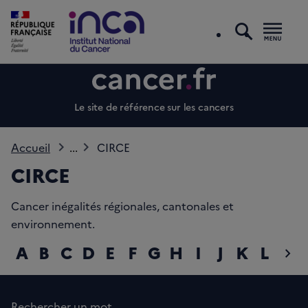
recherc
Men
Le site de référence sur les cancers
Accueil
...
CIRCE
CIRCE
Cancer inégalités régionales, cantonales et
environnement.
A
B
C
D
E
F
G
H
I
J
K
L
M
chevron_right
diap
Rechercher un mot