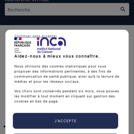
Rech
Continuer sans accepter
Aidez-nous à mieux vous connaître.
L'Institut national du cancer est l’agence d'expertise
Nous utilisons des cookies statistiques pour vous
proposer des informations pertinentes, à des fins de
sanitaire et scientifique en cancérologie de l’État.
communication de santé publique, ainsi qu’à la lecture de
médias et pour les réseaux sociaux.
arrow_forward
Découvrir l’Institut
Vos choix sont conservés pendant six mois, vous pouvez
les modifier à tout moment en cliquant sur gestion des
cookies en bas de page.
Nous suivre
J'ACCEPTE
facebook
x
instagram
linkedin
you