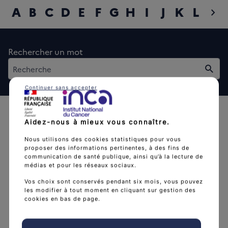
A
B
C
D
E
F
G
H
I
J
K
L
M
chevron_right
diap
Rechercher un mot
Rech
Continuer sans accepter
Aidez-nous à mieux vous connaître.
Nous utilisons des cookies statistiques pour vous
proposer des informations pertinentes, à des fins de
communication de santé publique, ainsi qu’à la lecture de
L'Institut national du cancer est l’agence d'expertise
médias et pour les réseaux sociaux.
sanitaire et scientifique en cancérologie de l’État.
Vos choix sont conservés pendant six mois, vous pouvez
les modifier à tout moment en cliquant sur gestion des
arrow_forward
Découvrir l’Institut
cookies en bas de page.