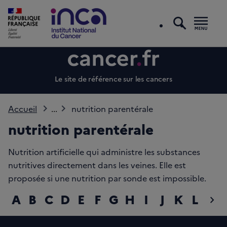
recherc
Men
Le site de référence sur les cancers
Accueil
...
nutrition parentérale
nutrition parentérale
Nutrition artificielle qui administre les substances
nutritives directement dans les veines. Elle est
proposée si une nutrition par sonde est impossible.
A
B
C
D
E
F
G
H
I
J
K
L
M
chevron_right
diap