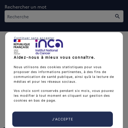
Rechercher un mot
Rech
Continuer sans accepter
Aidez-nous à mieux vous connaître.
Nous utilisons des cookies statistiques pour vous
L'Institut national du cancer est l’agence d'expertise
proposer des informations pertinentes, à des fins de
sanitaire et scientifique en cancérologie de l’État.
communication de santé publique, ainsi qu’à la lecture de
médias et pour les réseaux sociaux.
arrow_forward
Découvrir l’Institut
Vos choix sont conservés pendant six mois, vous pouvez
les modifier à tout moment en cliquant sur gestion des
cookies en bas de page.
Nous suivre
J'ACCEPTE
facebook
x
instagram
linkedin
you