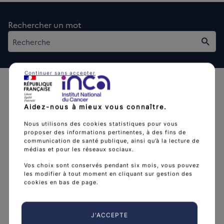
Rechercher un mot
Rech
Continuer sans accepter
Aidez-nous à mieux vous connaître.
Nous utilisons des cookies statistiques pour vous
proposer des informations pertinentes, à des fins de
L'Institut national du cancer est l’agence d'expertise
communication de santé publique, ainsi qu’à la lecture de
sanitaire et scientifique en cancérologie de l’État.
médias et pour les réseaux sociaux.
arrow_forward
Vos choix sont conservés pendant six mois, vous pouvez
Découvrir l’Institut
les modifier à tout moment en cliquant sur gestion des
cookies en bas de page.
Nous suivre
J'ACCEPTE