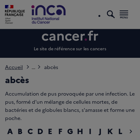
recherc
Men
Le site de référence sur les cancers
Accueil
...
abcès
abcès
Accumulation de pus provoquée par une infection. Le
pus, formé d'un mélange de cellules mortes, de
bactéries et de globules blancs, s'amasse et forme une
poche.
A
B
C
D
E
F
G
H
I
J
K
L
M
chevron_right
diap