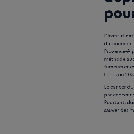
pou
L’Institut n
du poumon dan
Provence-Alp
méthode aupr
fumeurs et ex
l'horizon 203
Le cancer du
par cancer en
Pourtant, de
sauver des mi