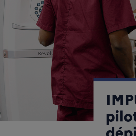
IMP
pilo
dépi