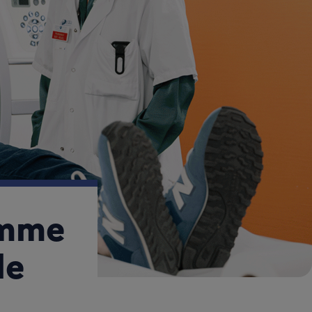
amme
le