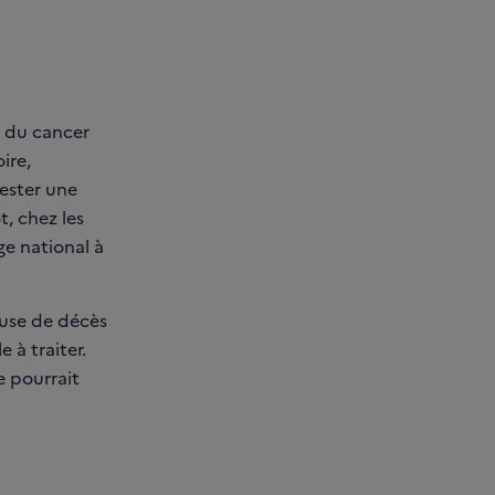
e du cancer
ire,
ester une
, chez les
ge national à
ause de décès
 à traiter.
e pourrait