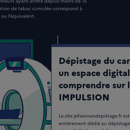
fumeurs ayant arrêté depuis moins de 15
mation de tabac cumulée correspond à
ou l’équivalent.
Dépistage du ca
un espace digita
comprendre sur 
IMPULSION
Le site jefaismondepistage.fr es
entièrement dédié au dépistage